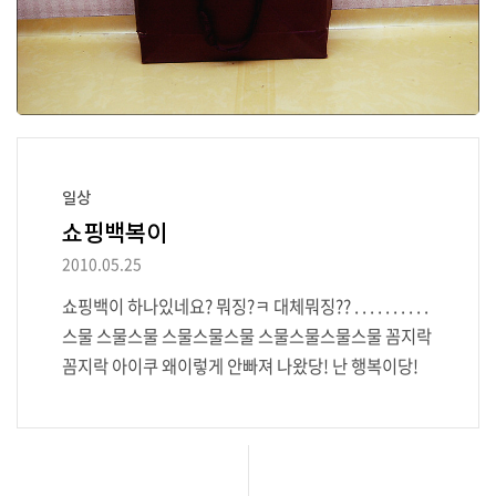
일상
쇼핑백복이
2010.05.25
쇼핑백이 하나있네요? 뭐징?ㅋ 대체뭐징?? . . . . . . . . . .
스물 스물스물 스물스물스물 스물스물스물스물 꼼지락
꼼지락 아이쿠 왜이렇게 안빠져 나왔당! 난 행복이당!
어흥~!