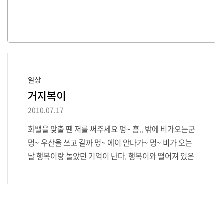
일상
거지복이
2010.07.17
화밸을 맞출 땐 저를 써주세요 멍~ 흠.. 밖에 비가오는군
멍~ 우산을 쓰고 갈까 멍~ 에이 안나가~ 멍~ 비가 오는
날 행복이랑 놀았던 기억이 난다. 행복이와 떨어져 있은
지 조금 지나니 무척이나 잘 해주지 못한게 생각난다. 보
고싶다.. 너두 멍~ 나두 멍~ 무언가 보고싶으면 멍..