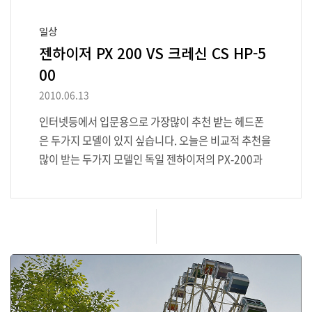
일상
젠하이저 PX 200 VS 크레신 CS HP-5
00
2010.06.13
인터넷등에서 입문용으로 가장많이 추천 받는 헤드폰
은 두가지 모델이 있지 싶습니다. 오늘은 비교적 추천을
많이 받는 두가지 모델인 독일 젠하이저의 PX-200과
국산 크레신 CS HP-500을 비교해보겠습니다. 하나는
젠하이저 PX-200 PX-200은 현재 PX-200 II 까지 나
온 모델로써, 독일의 젠하이저사가 제조, 대경 바스컴에
서 유통 및 A/S를 하였으나 2010년 4월 1일부로 Cone
AV로 A/S가 넘어가면서 -(혹은 "정리"라고 표현한것에
대해서 의문이 가지만) 아주 저질(?)의 A/S를 하고 있다
는 소문이 무성하고, 정품이 아닌 복제품도 비교적 많은
수준입니다. 약 60g의 무게로 가볍고 휴대가 용이한 접