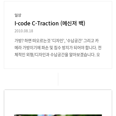
일상
I-code C-Traction (메신저 백)
2010.08.18
가방? 하면 떠오르는것 '디자인', '수납공간' 그리고 카
메라 가방이기에 파손 및 침수 방지가 되어야 합니다. 전
체적인 외형/디자인과 수납공간을 알아보겠습니다. 오
늘 소개할 (처음이지만)가방은 '감성디자인'의 모토로
가방을 제작하는 국내업체인 I-CODE(http://www.ic
odestyle.co.kr/)사의 요즘 최신 트렌드인 메신저 백
형태의 카메라 가방입니다. 그럼 여기서, 메신저 백이란
무엇이냐? 메신저 백이란 7-80년대 메신저보이 (편지
배달부 비슷)들이 자전거를 타고 서류, 우편등을 운반할
때 메고 다니던 가방으로 크로스로 맬 수 있겠끔 제작되
어 양손이 자유로운 가방의 형태를 말합니다. 무엇보다