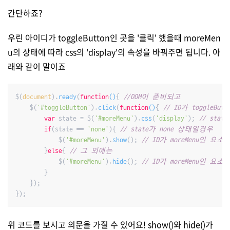
간단하죠?
우린 아이디가 toggleButton인 곳을 '클릭' 했을때 moreMen
u의 상태에 따라 css의 'display'의 속성을 바꿔주면 됩니다. 아
래와 같이 말이죠
$(
document
).
ready
(
function
(
)
{ 
//DOM이 준비되고
	$(
'#toggleButton'
).
click
(
function
(
)
{ 
// ID가 toggleB
var
 state = $(
'#moreMenu'
).
css
(
'display'
); 
// sta
if
(state == 
'none'
){ 
// state가 none 상태일경우 
			$(
'#moreMenu'
).
show
(); 
// ID가 moreMenu인 요소를
		}
else
{ 
// 그 외에는
			$(
'#moreMenu'
).
hide
(); 
		}

	});

위 코드를 보시고 의문을 가질 수 있어요! show()와 hide()가