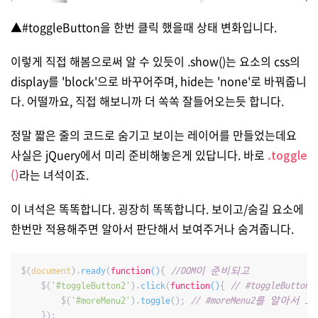
▲#toggleButton을 한번 클릭 했을때 상태 변화입니다.
이렇게 직접 해봄으로써 알 수 있듯이 .show()는 요소의 css의
display를 'block'으로 바꾸어주며, hide는 'none'로 바꿔줍니
다. 어떨까요, 직접 해보니까 더 쏙쏙 잘들어오는듯 합니다.
정말 짧은 줄의 코드로 숨기고 보이는 레이어를 만들었는데요
사실은 jQuery에서 미리 준비해놓은게 있답니다. 바로
.toggle
()
라는 녀석이죠.
이 녀석은 똑똑합니다. 굉장히 똑똑합니다. 보이고/숨길 요소에
한번만 적용해주면 알아서 판단해서 보여주거나 숨겨줍니다.
$(
document
).
ready
(
function
(
)
{ 
//DOM이 준비되고
	$(
'#toggleButton2'
).
click
(
function
(
)
{ 
// #toggleButt
		$(
'#moreMenu2'
).
toggle
(); 
// #moreMenu2를 알아서 토
	});
