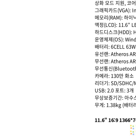
상화 모드 지원, 코어
그래픽카드(VGA): Int
메모리(RAM): 하이닉스
액정(LCD): 11.6” L
하드디스크(HDD): Hit
운영체제(OS): Windo
배터리: 6CELL 63Whr
유선랜: Atheros AR8
무선랜: Atheros AR9
무선통신(Bluetooth)
카메라: 130만 화소
리더기: SD/SDHC/
USB: 2.0 포트: 3개
무상보증기간: 아수스
무게: 1.38kg (배터
11.6" 16:9 1366