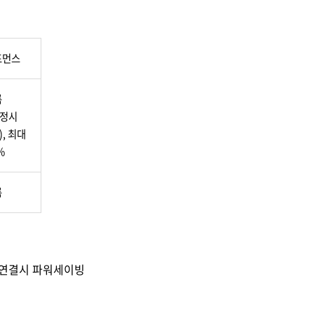
포먼스
름
설정시
), 최대
%
름
 연결시 파워세이빙